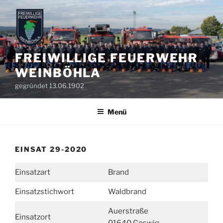
Zum
Inhalt
springen
FREIWILLIGE FEUERWEHR
WEINBÖHLA
gegründet 13.06.1902
Menü
EINSAT 29-2020
Einsatzart
Brand
Einsatzstichwort
Waldbrand
Auerstraße
Einsatzort