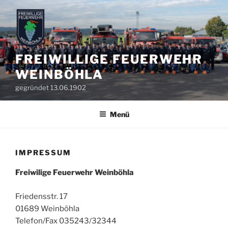
Zum
Inhalt
springen
FREIWILLIGE FEUERWEHR
WEINBÖHLA
gegründet 13.06.1902
Menü
IMPRESSUM
Freiwilige Feuerwehr Weinböhla
Friedensstr. 17
01689 Weinböhla
Telefon/Fax 035243/32344