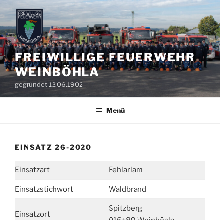
Zum
Inhalt
springen
FREIWILLIGE FEUERWEHR
WEINBÖHLA
gegründet 13.06.1902
Menü
EINSATZ 26-2020
Einsatzart
Fehlarlam
Einsatzstichwort
Waldbrand
Spitzberg
Einsatzort