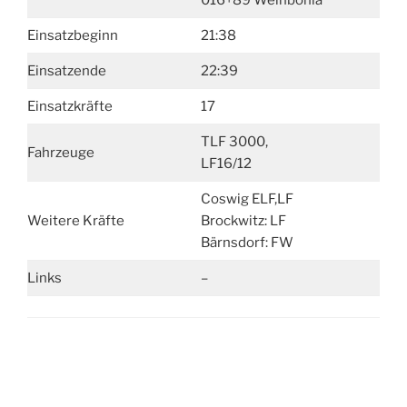
016+89 Weinböhla
Einsatzbeginn
21:38
Einsatzende
22:39
Einsatzkräfte
17
TLF 3000,
Fahrzeuge
LF16/12
Coswig ELF,LF
Weitere Kräfte
Brockwitz: LF
Bärnsdorf: FW
Links
–