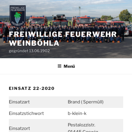
Zum
Inhalt
springen
FREIWILLIGE FEUERWEHR
WEINBÖHLA
gegründet 13.06.1902
Menü
EINSATZ 22-2020
Einsatzart
Brand ( Spermüll)
Einsatzstichwort
b-klein-k
Pestalozzistr.
Einsatzort