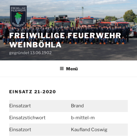
Zum
Inhalt
springen
FREIWILLIGE FEUERWEHR
WEINBÖHLA
gegründet 13.06.1902
Menü
EINSATZ 21-2020
Einsatzart
Brand
Einsatzstichwort
b-mittel-m
Einsatzort
Kaufland Coswig