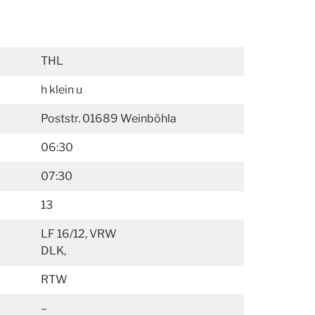
THL
h klein u
Poststr. 01689 Weinböhla
06:30
07:30
13
LF 16/12, VRW
DLK,
RTW
–