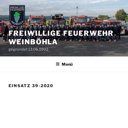
Zum
Inhalt
springen
FREIWILLIGE FEUERWEHR
WEINBÖHLA
gegründet 13.06.1902
Menü
EINSATZ 39-2020