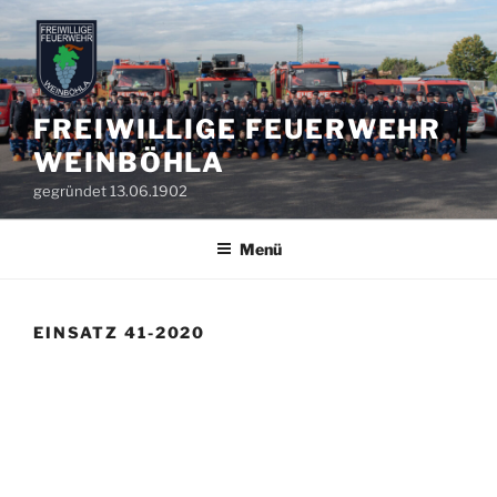
Zum
Inhalt
springen
FREIWILLIGE FEUERWEHR
WEINBÖHLA
gegründet 13.06.1902
Menü
EINSATZ 41-2020