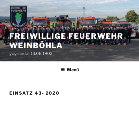
Zum
Inhalt
springen
FREIWILLIGE FEUERWEHR
WEINBÖHLA
gegründet 13.06.1902
Menü
EINSATZ 43- 2020