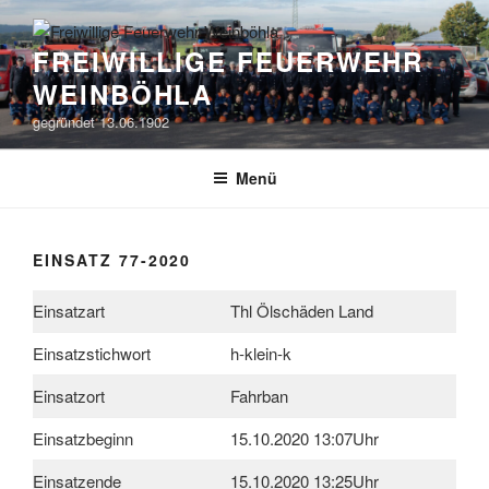
Zum
Inhalt
FREIWILLIGE FEUERWEHR
springen
WEINBÖHLA
gegründet 13.06.1902
Menü
EINSATZ 77-2020
Einsatzart
Thl Ölschäden Land
Einsatzstichwort
h-klein-k
Einsatzort
Fahrban
Einsatzbeginn
15.10.2020 13:07Uhr
Einsatzende
15.10.2020 13:25Uhr