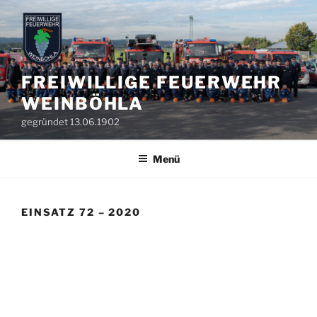
Zum
Inhalt
springen
FREIWILLIGE FEUERWEHR
WEINBÖHLA
gegründet 13.06.1902
Menü
EINSATZ 72 – 2020