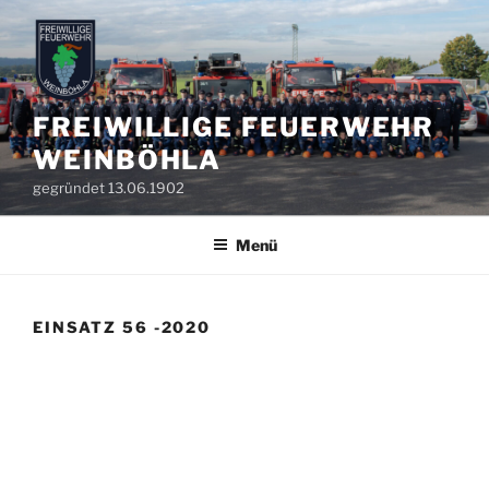
Zum
Inhalt
springen
FREIWILLIGE FEUERWEHR
WEINBÖHLA
gegründet 13.06.1902
Menü
EINSATZ 56 -2020