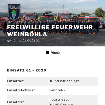
Zum
Inhalt
springen
FREIWILLIGE FEUERWEHR
WEINBÖHLA
gegründet 13.06.1902
Menü
EINSATZ 61 – 2020
Einsatzart
BE Industrieanlage
Einsatzstichwort
b-mittel-k
Industriestr.
Einsatzort