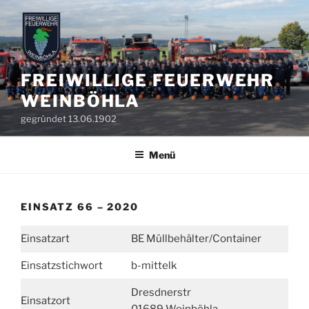
Zum
Inhalt
springen
FREIWILLIGE FEUERWEHR
WEINBÖHLA
gegründet 13.06.1902
Menü
EINSATZ 66 – 2020
Einsatzart
BE Müllbehälter/Container
Einsatzstichwort
b-mittelk
Dresdnerstr
Einsatzort