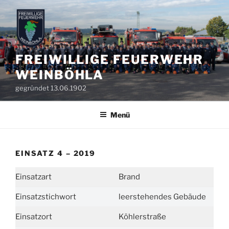
Zum
Inhalt
springen
FREIWILLIGE FEUERWEHR
WEINBÖHLA
gegründet 13.06.1902
Menü
EINSATZ 4 – 2019
Einsatzart
Brand
Einsatzstichwort
leerstehendes Gebäude
Einsatzort
Köhlerstraße