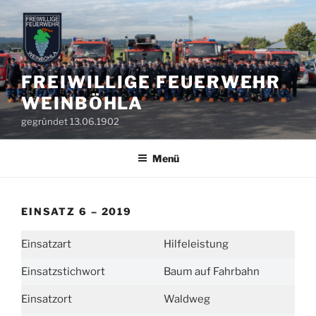
Zum
Inhalt
springen
FREIWILLIGE FEUERWEHR
WEINBÖHLA
gegründet 13.06.1902
Menü
EINSATZ 6 – 2019
Einsatzart
Hilfeleistung
Einsatzstichwort
Baum auf Fahrbahn
Einsatzort
Waldweg