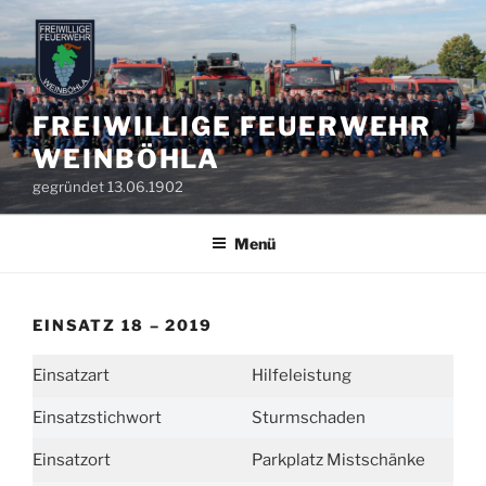
Zum
Inhalt
springen
FREIWILLIGE FEUERWEHR
WEINBÖHLA
gegründet 13.06.1902
Menü
EINSATZ 18 – 2019
Einsatzart
Hilfeleistung
Einsatzstichwort
Sturmschaden
Einsatzort
Parkplatz Mistschänke