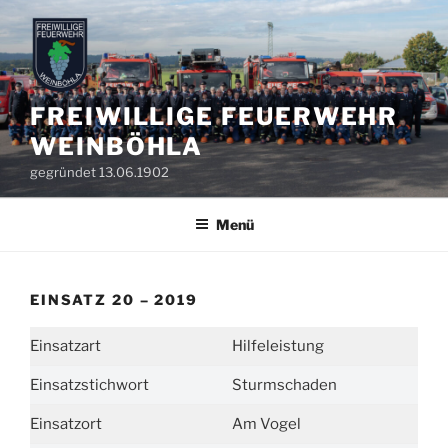
Zum
Inhalt
springen
FREIWILLIGE FEUERWEHR
WEINBÖHLA
gegründet 13.06.1902
Menü
EINSATZ 20 – 2019
Einsatzart
Hilfeleistung
Einsatzstichwort
Sturmschaden
Einsatzort
Am Vogel