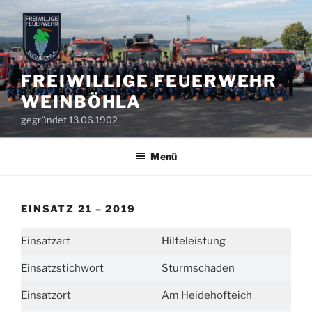
Zum
Inhalt
springen
FREIWILLIGE FEUERWEHR
WEINBÖHLA
gegründet 13.06.1902
Menü
EINSATZ 21 – 2019
Einsatzart
Hilfeleistung
Einsatzstichwort
Sturmschaden
Einsatzort
Am Heidehofteich