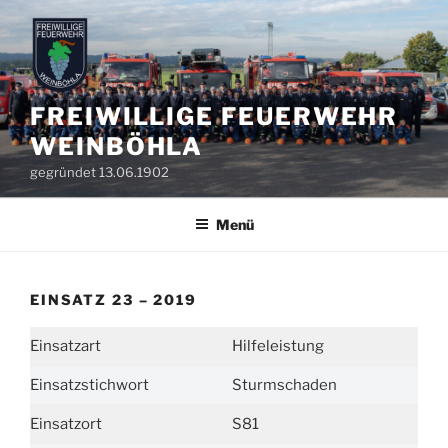
Zum
Inhalt
springen
FREIWILLIGE FEUERWEHR
WEINBÖHLA
gegründet 13.06.1902
Menü
EINSATZ 23 – 2019
Einsatzart
Hilfeleistung
Einsatzstichwort
Sturmschaden
Einsatzort
S81