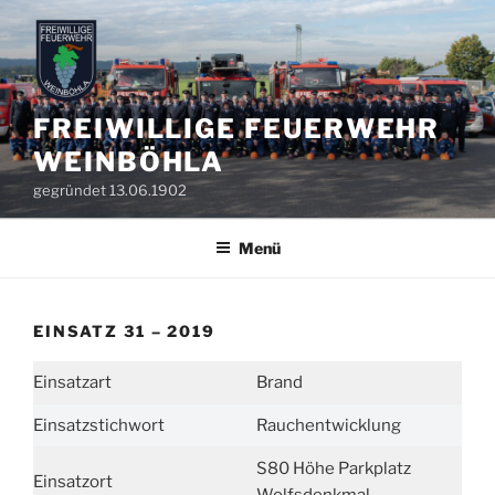
Zum
Inhalt
springen
FREIWILLIGE FEUERWEHR
WEINBÖHLA
gegründet 13.06.1902
Menü
EINSATZ 31 – 2019
Einsatzart
Brand
Einsatzstichwort
Rauchentwicklung
S80 Höhe Parkplatz
Einsatzort