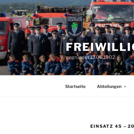
Zum
Inhalt
springen
FREIWILL
gegründet 13.06.1902
Startseite
Abteilungen
EINSATZ 45 – 2