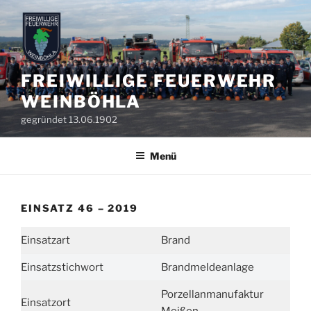
Zum
Inhalt
springen
FREIWILLIGE FEUERWEHR
WEINBÖHLA
gegründet 13.06.1902
Menü
EINSATZ 46 – 2019
Einsatzart
Brand
Einsatzstichwort
Brandmeldeanlage
Porzellanmanufaktur
Einsatzort