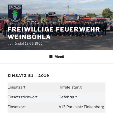
Zum
Inhalt
springen
FREIWILLIGE FEUERWEHR
WEINBÖHLA
gegründet 13.06.1902
Menü
EINSATZ 51 – 2019
Einsatzart
Hilfeleistung
Einsatzstichwort
Gefahrgut
Einsatzort
A13 Parkplatz Finkenberg