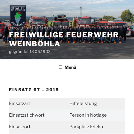
Zum
Inhalt
springen
FREIWILLIGE FEUERWEHR
WEINBÖHLA
gegründet 13.06.1902
Menü
EINSATZ 67 – 2019
Einsatzart
Hilfeleistung
Einsatzstichwort
Person in Notlage
Einsatzort
Parkplatz Edeka