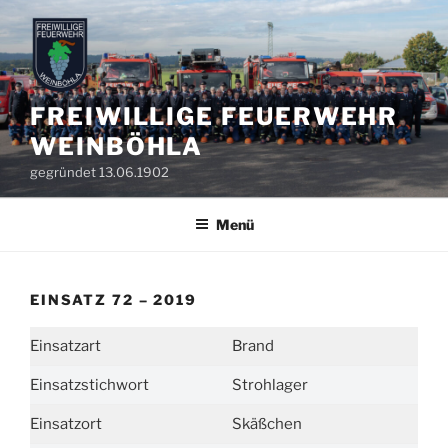
Zum
Inhalt
springen
FREIWILLIGE FEUERWEHR
WEINBÖHLA
gegründet 13.06.1902
Menü
EINSATZ 72 – 2019
Einsatzart
Brand
Einsatzstichwort
Strohlager
Einsatzort
Skäßchen