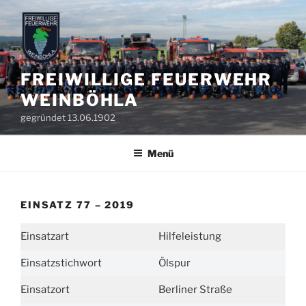
Zum
Inhalt
springen
FREIWILLIGE FEUERWEHR
WEINBÖHLA
gegründet 13.06.1902
Menü
EINSATZ 77 – 2019
Einsatzart
Hilfeleistung
Einsatzstichwort
Ölspur
Einsatzort
Berliner Straße