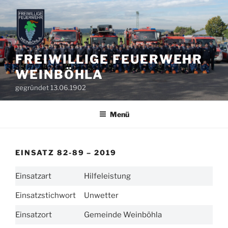
Zum
Inhalt
springen
FREIWILLIGE FEUERWEHR
WEINBÖHLA
gegründet 13.06.1902
Menü
EINSATZ 82-89 – 2019
Einsatzart
Hilfeleistung
Einsatzstichwort
Unwetter
Einsatzort
Gemeinde Weinböhla