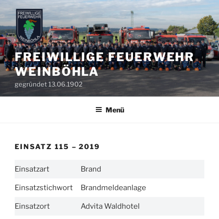
Zum
Inhalt
springen
FREIWILLIGE FEUERWEHR
WEINBÖHLA
gegründet 13.06.1902
Menü
EINSATZ 115 – 2019
Einsatzart
Brand
Einsatzstichwort
Brandmeldeanlage
Einsatzort
Advita Waldhotel