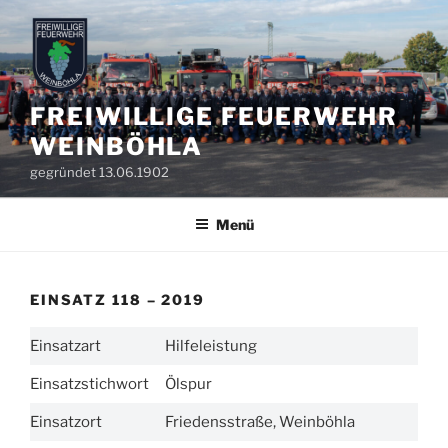
Zum
Inhalt
springen
FREIWILLIGE FEUERWEHR
WEINBÖHLA
gegründet 13.06.1902
Menü
EINSATZ 118 – 2019
Einsatzart
Hilfeleistung
Einsatzstichwort
Ölspur
Einsatzort
Friedensstraße, Weinböhla