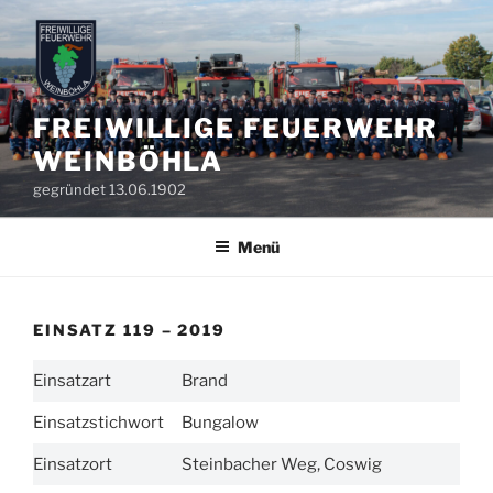
Zum
Inhalt
springen
FREIWILLIGE FEUERWEHR
WEINBÖHLA
gegründet 13.06.1902
Menü
EINSATZ 119 – 2019
Einsatzart
Brand
Einsatzstichwort
Bungalow
Einsatzort
Steinbacher Weg, Coswig