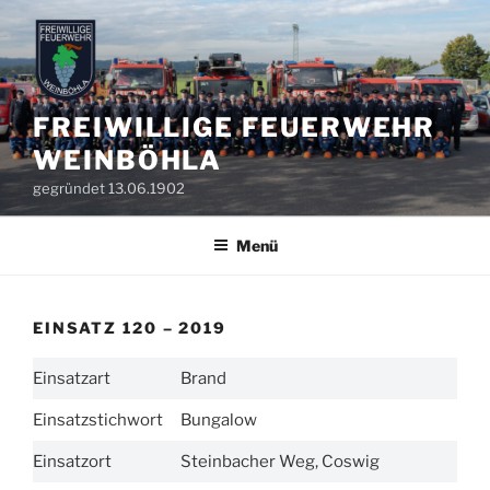
Zum
Inhalt
springen
FREIWILLIGE FEUERWEHR
WEINBÖHLA
gegründet 13.06.1902
Menü
EINSATZ 120 – 2019
Einsatzart
Brand
Einsatzstichwort
Bungalow
Einsatzort
Steinbacher Weg, Coswig