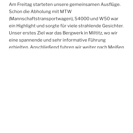
Am Freitag starteten unsere gemeinsamen Ausflüge.
Schon die Abholung mit MTW
(Mannschaftstransportwagen), S4000 und W50 war
ein Highlight und sorgte für viele strahlende Gesichter.
Unser erstes Ziel war das Bergwerk in Miltitz, wo wir
eine spannende und sehr informative Führung
erhielten. Anschließend fuhren wir weiter nach Meißen
und erkundeten gemeinsam die historische Altstadt.
Der Abend führte uns in die Spitzgrundmühle, wo wir
bei gutem Essen viele anregende Gespräche führten,
uns austauschten und neue Kontakte knüpften. Den
Ausklang des Tages verbrachten wir in unserer Wache
– und feierten dabei ganz zufällig in den Geburtstag
eines Kameraden aus Oftersheim hinein.
Der Samstag stand im Zeichen der Bewegung:
Gemeinsam unternahmen wir eine Turmwanderung
durch Weinböhla. Nach der Abholung am Hotel –