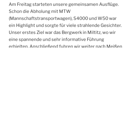
Am Freitag starteten unsere gemeinsamen Ausflüge.
Schon die Abholung mit MTW
(Mannschaftstransportwagen), S4000 und W50 war
ein Highlight und sorgte für viele strahlende Gesichter.
Unser erstes Ziel war das Bergwerk in Miltitz, wo wir
eine spannende und sehr informative Führung
erhielten. Anschließend fuhren wir weiter nach Meißen
und erkundeten gemeinsam die historische Altstadt.
Der Abend führte uns in die Spitzgrundmühle, wo wir
bei gutem Essen viele anregende Gespräche führten,
uns austauschten und neue Kontakte knüpften. Den
Ausklang des Tages verbrachten wir in unserer Wache
– und feierten dabei ganz zufällig in den Geburtstag
eines Kameraden aus Oftersheim hinein.
Der Samstag stand im Zeichen der Bewegung:
Gemeinsam unternahmen wir eine Turmwanderung
durch Weinböhla. Nach der Abholung am Hotel –