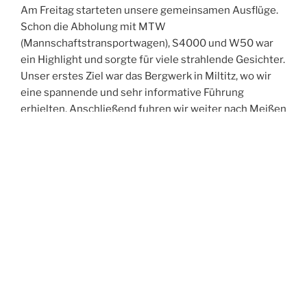
Am Freitag starteten unsere gemeinsamen Ausflüge.
Schon die Abholung mit MTW
(Mannschaftstransportwagen), S4000 und W50 war
ein Highlight und sorgte für viele strahlende Gesichter.
Unser erstes Ziel war das Bergwerk in Miltitz, wo wir
eine spannende und sehr informative Führung
erhielten. Anschließend fuhren wir weiter nach Meißen
und erkundeten gemeinsam die historische Altstadt.
Der Abend führte uns in die Spitzgrundmühle, wo wir
bei gutem Essen viele anregende Gespräche führten,
uns austauschten und neue Kontakte knüpften. Den
Ausklang des Tages verbrachten wir in unserer Wache
– und feierten dabei ganz zufällig in den Geburtstag
eines Kameraden aus Oftersheim hinein.
Der Samstag stand im Zeichen der Bewegung:
Gemeinsam unternahmen wir eine Turmwanderung
durch Weinböhla. Nach der Abholung am Hotel –