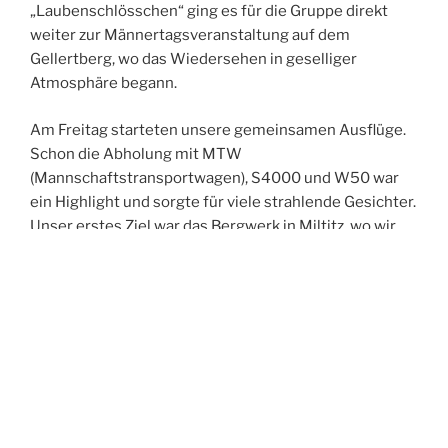
„Laubenschlösschen“ ging es für die Gruppe direkt
weiter zur Männertagsveranstaltung auf dem
Gellertberg, wo das Wiedersehen in geselliger
Atmosphäre begann.
Am Freitag starteten unsere gemeinsamen Ausflüge.
Schon die Abholung mit MTW
(Mannschaftstransportwagen), S4000 und W50 war
ein Highlight und sorgte für viele strahlende Gesichter.
Unser erstes Ziel war das Bergwerk in Miltitz, wo wir
eine spannende und sehr informative Führung
erhielten. Anschließend fuhren wir weiter nach Meißen
und erkundeten gemeinsam die historische Altstadt.
Der Abend führte uns in die Spitzgrundmühle, wo wir
bei gutem Essen viele anregende Gespräche führten,
uns austauschten und neue Kontakte knüpften. Den
Ausklang des Tages verbrachten wir in unserer Wache
– und feierten dabei ganz zufällig in den Geburtstag