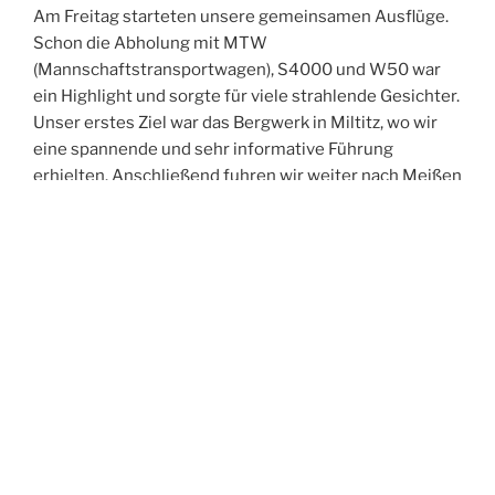
Am Freitag starteten unsere gemeinsamen Ausflüge.
Schon die Abholung mit MTW
(Mannschaftstransportwagen), S4000 und W50 war
ein Highlight und sorgte für viele strahlende Gesichter.
Unser erstes Ziel war das Bergwerk in Miltitz, wo wir
eine spannende und sehr informative Führung
erhielten. Anschließend fuhren wir weiter nach Meißen
und erkundeten gemeinsam die historische Altstadt.
Der Abend führte uns in die Spitzgrundmühle, wo wir
bei gutem Essen viele anregende Gespräche führten,
uns austauschten und neue Kontakte knüpften. Den
Ausklang des Tages verbrachten wir in unserer Wache
– und feierten dabei ganz zufällig in den Geburtstag
eines Kameraden aus Oftersheim hinein.
Der Samstag stand im Zeichen der Bewegung:
Gemeinsam unternahmen wir eine Turmwanderung
durch Weinböhla. Nach der Abholung am Hotel –