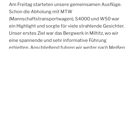
Am Freitag starteten unsere gemeinsamen Ausflüge.
Schon die Abholung mit MTW
(Mannschaftstransportwagen), S4000 und W50 war
ein Highlight und sorgte für viele strahlende Gesichter.
Unser erstes Ziel war das Bergwerk in Miltitz, wo wir
eine spannende und sehr informative Führung
erhielten. Anschließend fuhren wir weiter nach Meißen
und erkundeten gemeinsam die historische Altstadt.
Der Abend führte uns in die Spitzgrundmühle, wo wir
bei gutem Essen viele anregende Gespräche führten,
uns austauschten und neue Kontakte knüpften. Den
Ausklang des Tages verbrachten wir in unserer Wache
– und feierten dabei ganz zufällig in den Geburtstag
eines Kameraden aus Oftersheim hinein.
Der Samstag stand im Zeichen der Bewegung:
Gemeinsam unternahmen wir eine Turmwanderung
durch Weinböhla. Nach der Abholung am Hotel –