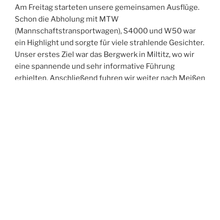
Am Freitag starteten unsere gemeinsamen Ausflüge.
Schon die Abholung mit MTW
(Mannschaftstransportwagen), S4000 und W50 war
ein Highlight und sorgte für viele strahlende Gesichter.
Unser erstes Ziel war das Bergwerk in Miltitz, wo wir
eine spannende und sehr informative Führung
erhielten. Anschließend fuhren wir weiter nach Meißen
und erkundeten gemeinsam die historische Altstadt.
Der Abend führte uns in die Spitzgrundmühle, wo wir
bei gutem Essen viele anregende Gespräche führten,
uns austauschten und neue Kontakte knüpften. Den
Ausklang des Tages verbrachten wir in unserer Wache
– und feierten dabei ganz zufällig in den Geburtstag
eines Kameraden aus Oftersheim hinein.
Der Samstag stand im Zeichen der Bewegung:
Gemeinsam unternahmen wir eine Turmwanderung
durch Weinböhla. Nach der Abholung am Hotel –