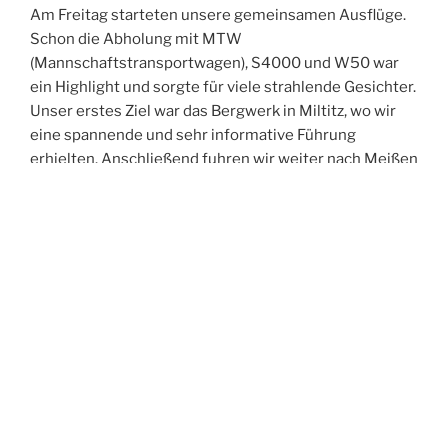
Am Freitag starteten unsere gemeinsamen Ausflüge.
Schon die Abholung mit MTW
(Mannschaftstransportwagen), S4000 und W50 war
ein Highlight und sorgte für viele strahlende Gesichter.
Unser erstes Ziel war das Bergwerk in Miltitz, wo wir
eine spannende und sehr informative Führung
erhielten. Anschließend fuhren wir weiter nach Meißen
und erkundeten gemeinsam die historische Altstadt.
Der Abend führte uns in die Spitzgrundmühle, wo wir
bei gutem Essen viele anregende Gespräche führten,
uns austauschten und neue Kontakte knüpften. Den
Ausklang des Tages verbrachten wir in unserer Wache
– und feierten dabei ganz zufällig in den Geburtstag
eines Kameraden aus Oftersheim hinein.
Der Samstag stand im Zeichen der Bewegung:
Gemeinsam unternahmen wir eine Turmwanderung
durch Weinböhla. Nach der Abholung am Hotel –