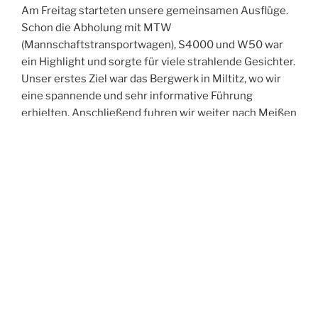
Am Freitag starteten unsere gemeinsamen Ausflüge.
Schon die Abholung mit MTW
(Mannschaftstransportwagen), S4000 und W50 war
ein Highlight und sorgte für viele strahlende Gesichter.
Unser erstes Ziel war das Bergwerk in Miltitz, wo wir
eine spannende und sehr informative Führung
erhielten. Anschließend fuhren wir weiter nach Meißen
und erkundeten gemeinsam die historische Altstadt.
Der Abend führte uns in die Spitzgrundmühle, wo wir
bei gutem Essen viele anregende Gespräche führten,
uns austauschten und neue Kontakte knüpften. Den
Ausklang des Tages verbrachten wir in unserer Wache
– und feierten dabei ganz zufällig in den Geburtstag
eines Kameraden aus Oftersheim hinein.
Der Samstag stand im Zeichen der Bewegung:
Gemeinsam unternahmen wir eine Turmwanderung
durch Weinböhla. Nach der Abholung am Hotel –