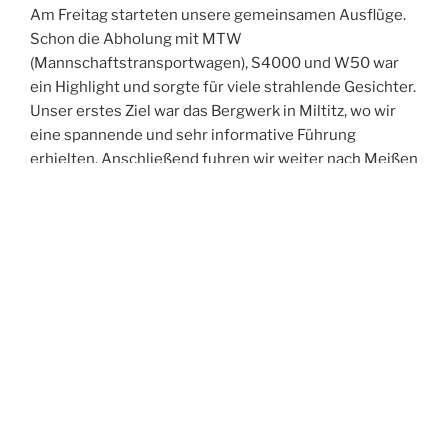
Am Freitag starteten unsere gemeinsamen Ausflüge.
Schon die Abholung mit MTW
(Mannschaftstransportwagen), S4000 und W50 war
ein Highlight und sorgte für viele strahlende Gesichter.
Unser erstes Ziel war das Bergwerk in Miltitz, wo wir
eine spannende und sehr informative Führung
erhielten. Anschließend fuhren wir weiter nach Meißen
und erkundeten gemeinsam die historische Altstadt.
Der Abend führte uns in die Spitzgrundmühle, wo wir
bei gutem Essen viele anregende Gespräche führten,
uns austauschten und neue Kontakte knüpften. Den
Ausklang des Tages verbrachten wir in unserer Wache
– und feierten dabei ganz zufällig in den Geburtstag
eines Kameraden aus Oftersheim hinein.
Der Samstag stand im Zeichen der Bewegung:
Gemeinsam unternahmen wir eine Turmwanderung
durch Weinböhla. Nach der Abholung am Hotel –