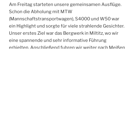
Am Freitag starteten unsere gemeinsamen Ausflüge.
Schon die Abholung mit MTW
(Mannschaftstransportwagen), S4000 und W50 war
ein Highlight und sorgte für viele strahlende Gesichter.
Unser erstes Ziel war das Bergwerk in Miltitz, wo wir
eine spannende und sehr informative Führung
erhielten. Anschließend fuhren wir weiter nach Meißen
und erkundeten gemeinsam die historische Altstadt.
Der Abend führte uns in die Spitzgrundmühle, wo wir
bei gutem Essen viele anregende Gespräche führten,
uns austauschten und neue Kontakte knüpften. Den
Ausklang des Tages verbrachten wir in unserer Wache
– und feierten dabei ganz zufällig in den Geburtstag
eines Kameraden aus Oftersheim hinein.
Der Samstag stand im Zeichen der Bewegung:
Gemeinsam unternahmen wir eine Turmwanderung
durch Weinböhla. Nach der Abholung am Hotel –