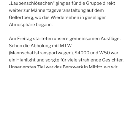
„Laubenschlösschen“ ging es für die Gruppe direkt
weiter zur Männertagsveranstaltung auf dem
Gellertberg, wo das Wiedersehen in geselliger
Atmosphäre begann.
Am Freitag starteten unsere gemeinsamen Ausflüge.
Schon die Abholung mit MTW
(Mannschaftstransportwagen), S4000 und W50 war
ein Highlight und sorgte für viele strahlende Gesichter.
Unser erstes Ziel war das Bergwerk in Miltitz, wo wir
eine spannende und sehr informative Führung
erhielten. Anschließend fuhren wir weiter nach Meißen
und erkundeten gemeinsam die historische Altstadt.
Der Abend führte uns in die Spitzgrundmühle, wo wir
bei gutem Essen viele anregende Gespräche führten,
uns austauschten und neue Kontakte knüpften. Den
Ausklang des Tages verbrachten wir in unserer Wache
– und feierten dabei ganz zufällig in den Geburtstag