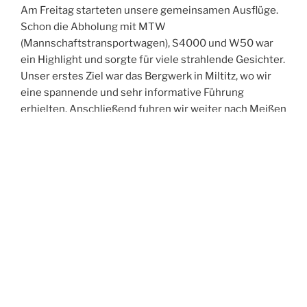
Am Freitag starteten unsere gemeinsamen Ausflüge.
Schon die Abholung mit MTW
(Mannschaftstransportwagen), S4000 und W50 war
ein Highlight und sorgte für viele strahlende Gesichter.
Unser erstes Ziel war das Bergwerk in Miltitz, wo wir
eine spannende und sehr informative Führung
erhielten. Anschließend fuhren wir weiter nach Meißen
und erkundeten gemeinsam die historische Altstadt.
Der Abend führte uns in die Spitzgrundmühle, wo wir
bei gutem Essen viele anregende Gespräche führten,
uns austauschten und neue Kontakte knüpften. Den
Ausklang des Tages verbrachten wir in unserer Wache
– und feierten dabei ganz zufällig in den Geburtstag
eines Kameraden aus Oftersheim hinein.
Der Samstag stand im Zeichen der Bewegung:
Gemeinsam unternahmen wir eine Turmwanderung
durch Weinböhla. Nach der Abholung am Hotel –