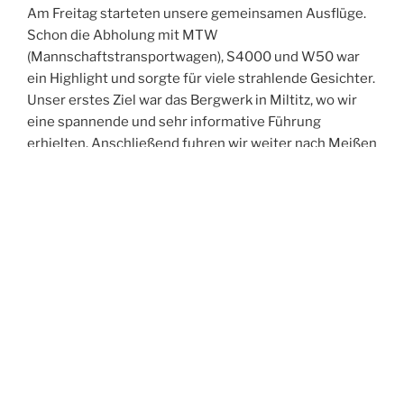
Am Freitag starteten unsere gemeinsamen Ausflüge.
Schon die Abholung mit MTW
(Mannschaftstransportwagen), S4000 und W50 war
ein Highlight und sorgte für viele strahlende Gesichter.
Unser erstes Ziel war das Bergwerk in Miltitz, wo wir
eine spannende und sehr informative Führung
erhielten. Anschließend fuhren wir weiter nach Meißen
und erkundeten gemeinsam die historische Altstadt.
Der Abend führte uns in die Spitzgrundmühle, wo wir
bei gutem Essen viele anregende Gespräche führten,
uns austauschten und neue Kontakte knüpften. Den
Ausklang des Tages verbrachten wir in unserer Wache
– und feierten dabei ganz zufällig in den Geburtstag
eines Kameraden aus Oftersheim hinein.
Der Samstag stand im Zeichen der Bewegung:
Gemeinsam unternahmen wir eine Turmwanderung
durch Weinböhla. Nach der Abholung am Hotel –