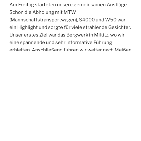
Am Freitag starteten unsere gemeinsamen Ausflüge.
Schon die Abholung mit MTW
(Mannschaftstransportwagen), S4000 und W50 war
ein Highlight und sorgte für viele strahlende Gesichter.
Unser erstes Ziel war das Bergwerk in Miltitz, wo wir
eine spannende und sehr informative Führung
erhielten. Anschließend fuhren wir weiter nach Meißen
und erkundeten gemeinsam die historische Altstadt.
Der Abend führte uns in die Spitzgrundmühle, wo wir
bei gutem Essen viele anregende Gespräche führten,
uns austauschten und neue Kontakte knüpften. Den
Ausklang des Tages verbrachten wir in unserer Wache
– und feierten dabei ganz zufällig in den Geburtstag
eines Kameraden aus Oftersheim hinein.
Der Samstag stand im Zeichen der Bewegung:
Gemeinsam unternahmen wir eine Turmwanderung
durch Weinböhla. Nach der Abholung am Hotel –