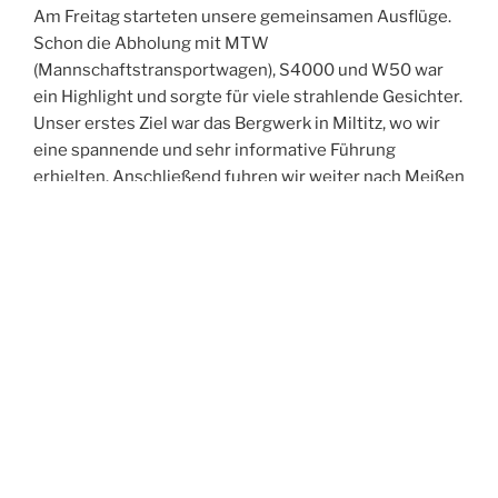
Am Freitag starteten unsere gemeinsamen Ausflüge.
Schon die Abholung mit MTW
(Mannschaftstransportwagen), S4000 und W50 war
ein Highlight und sorgte für viele strahlende Gesichter.
Unser erstes Ziel war das Bergwerk in Miltitz, wo wir
eine spannende und sehr informative Führung
erhielten. Anschließend fuhren wir weiter nach Meißen
und erkundeten gemeinsam die historische Altstadt.
Der Abend führte uns in die Spitzgrundmühle, wo wir
bei gutem Essen viele anregende Gespräche führten,
uns austauschten und neue Kontakte knüpften. Den
Ausklang des Tages verbrachten wir in unserer Wache
– und feierten dabei ganz zufällig in den Geburtstag
eines Kameraden aus Oftersheim hinein.
Der Samstag stand im Zeichen der Bewegung:
Gemeinsam unternahmen wir eine Turmwanderung
durch Weinböhla. Nach der Abholung am Hotel –