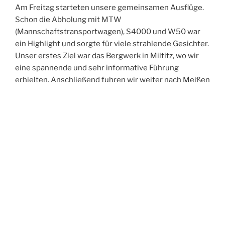
Am Freitag starteten unsere gemeinsamen Ausflüge.
Schon die Abholung mit MTW
(Mannschaftstransportwagen), S4000 und W50 war
ein Highlight und sorgte für viele strahlende Gesichter.
Unser erstes Ziel war das Bergwerk in Miltitz, wo wir
eine spannende und sehr informative Führung
erhielten. Anschließend fuhren wir weiter nach Meißen
und erkundeten gemeinsam die historische Altstadt.
Der Abend führte uns in die Spitzgrundmühle, wo wir
bei gutem Essen viele anregende Gespräche führten,
uns austauschten und neue Kontakte knüpften. Den
Ausklang des Tages verbrachten wir in unserer Wache
– und feierten dabei ganz zufällig in den Geburtstag
eines Kameraden aus Oftersheim hinein.
Der Samstag stand im Zeichen der Bewegung:
Gemeinsam unternahmen wir eine Turmwanderung
durch Weinböhla. Nach der Abholung am Hotel –