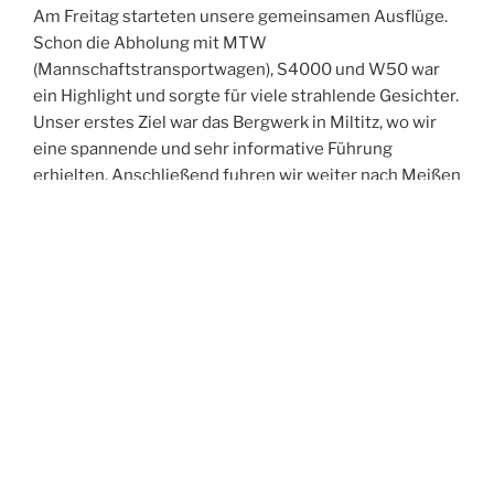
Am Freitag starteten unsere gemeinsamen Ausflüge.
Schon die Abholung mit MTW
(Mannschaftstransportwagen), S4000 und W50 war
ein Highlight und sorgte für viele strahlende Gesichter.
Unser erstes Ziel war das Bergwerk in Miltitz, wo wir
eine spannende und sehr informative Führung
erhielten. Anschließend fuhren wir weiter nach Meißen
und erkundeten gemeinsam die historische Altstadt.
Der Abend führte uns in die Spitzgrundmühle, wo wir
bei gutem Essen viele anregende Gespräche führten,
uns austauschten und neue Kontakte knüpften. Den
Ausklang des Tages verbrachten wir in unserer Wache
– und feierten dabei ganz zufällig in den Geburtstag
eines Kameraden aus Oftersheim hinein.
Der Samstag stand im Zeichen der Bewegung:
Gemeinsam unternahmen wir eine Turmwanderung
durch Weinböhla. Nach der Abholung am Hotel –